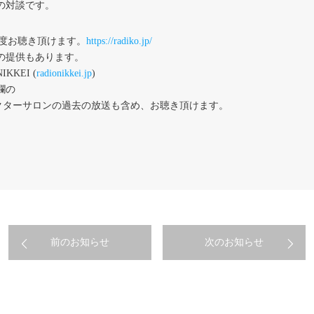
の対談です。
度お聴き頂けます。
https://radiko.jp/
の提供もあります。
KEI (
radionikkei.jp
)
欄の
一覧よりドクターサロンの過去の放送も含め、お聴き頂けます。
前のお知らせ
次のお知らせ