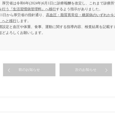
労省は令和6年(2024年)6月1日に診療報酬を改定し、これまで診療
を行う『生活習慣病管理料』へ移行
するよう指示がありました。
6月1日から厚労省の指針通り、
高血圧・脂質異常症・糖尿病のいずれかを
』へと移行
します。
設定と血圧や体重、食事、運動に関する指導内容、検査結果を記載す
ほどよろしくお願いします。
前のお知らせ
次のお知らせ