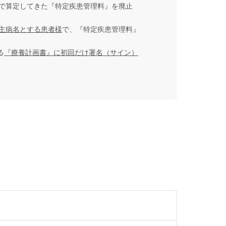
所で算定してきた『特定疾患管理料』を廃止
主病名とする患者様
で、『特定疾患管理料』
る
『療養計画書』に初回だけ署名（サイン）